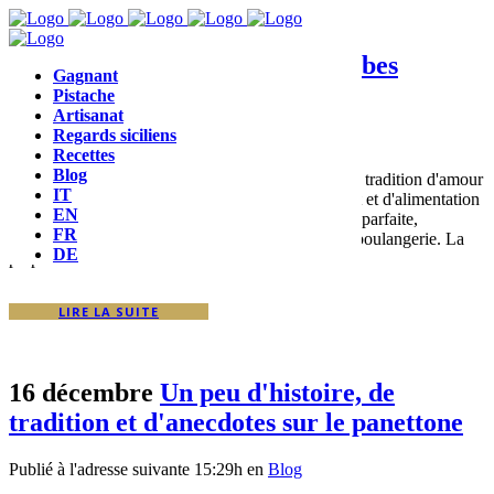
17 Fév
La fabrication de colombes
Gagnant
artisanales
Pistache
Artisanat
Regards siciliens
Publié à l'adresse suivante 14:53h
en
Blog
Recettes
Blog
Nos colombes artisanales sont le fruit d'une longue tradition d'amour
IT
du détail. Nous gardons les méthodes de traitement et d'alimentation
EN
du levain, un secret qui permet d'obtenir une levée parfaite,
FR
parfumée et odorante à la base de nos produits de boulangerie. La
DE
préparation du...
LIRE LA SUITE
16 décembre
Un peu d'histoire, de
tradition et d'anecdotes sur le panettone
Publié à l'adresse suivante 15:29h
en
Blog