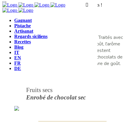
Nous sommes sur une page de catégorie de produits !
Fruits secs
Gagnant
Pistache
Artisanat
Regards siciliens
Les meilleurs fruits secs sans aucun additif. Traités avec
Recettes
un soin obsessionnel pour garantir que le goût, l'arôme
Blog
et surtout les propriétés organoleptiques restent
IT
inchangés. Naturels, confits et enrobés de chocolats de
EN
la meilleure qualité, un véritable chef-d'œuvre de goût.
FR
DE
Fruits secs
Enrobé de chocolat sec