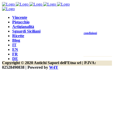
yay, we are on a product category page!
Vincente
Pistacchio
Artigianalità
Sguardi Siciliani
Contatti
Customer Care
Termini e condizioni
Ricette
Blog
IT
EN
FR
DE
Copyright © 2020 Antichi Sapori dell’Etna srl | P.IVA:
02528490838 | Powered by
W4Y