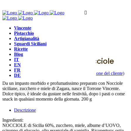
Vincente
Pistacchio
Artigianalità
Sguardi Siciliani
Morbido
,
Torrone
Ricette
Blog
Torrone morbido alle Nocciole
IT
EN
FR
(
1
recensione del cliente)
Valutato
5.00
su 5 su base di
1
recensioni
DE
Da un impasto morbido e profumatissimo preparato con Nocciole
siciliane, zucchero e miele di Zagara, nasce il Torrone Vincente.
Dolce tipico, è ideale da gustare nelle festività, dopo i pasti o come
snack in qualsiasi momento della giornata. 200 g
Descrizione
Ingredienti:
NOCCIOLE di Sicilia 60%, zucchero, miele, albume d’UOVO,
sciroppo di glucosio, olio essenziale di vaniglia. Ricopertura: ostia