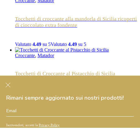
Croccante
,
Matador
Tocchetti di croccante alla mandorla di Sicilia ricoperti
di cioccolato extra fondente
Valutato
4.49
su 5
Valutato
4.49
su 5
Croccante
,
Matador
Tocchetti di Croccante al Pistacchio di Sicilia
Valutato
4.48
su 5
Valutato
4.48
su 5
Contatti
Customer Care
Rimani sempre aggiornato sui nostri prodotti!
Termini e condizioni
Copyright © 2020 Antichi Sapori dell’Etna srl | P.IVA:
02528490838 | Powered by
W4Y
Iscrivendoti, accetti la
Privacy Policy