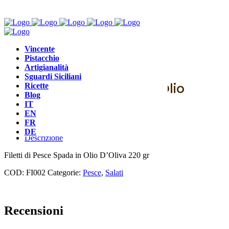
Vincente
Pistacchio
Pesce
,
Salati
Artigianalità
Sguardi Siciliani
Filetti di Pesce Spada in Olio
Ricette
Blog
IT
D’Oliva 220g
EN
FR
DE
Descrizione
Filetti di Pesce Spada in Olio D’Oliva 220 gr
COD:
FI002
Categorie:
Pesce
,
Salati
Recensioni