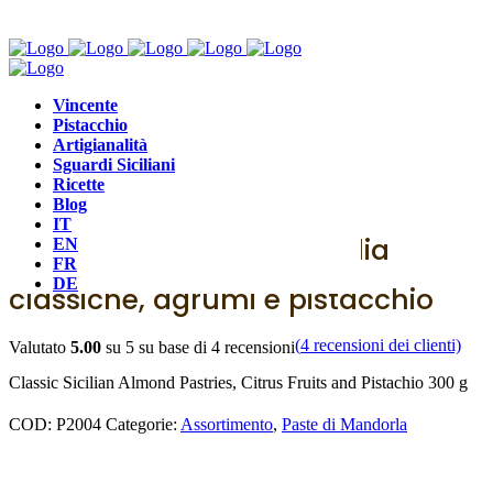
Vincente
Pistacchio
Artigianalità
Sguardi Siciliani
Ricette
Assortimento
,
Paste di Mandorla
Blog
IT
Pasta di mandorla di Sicilia
EN
FR
DE
classiche, agrumi e pistacchio
(
4
recensioni dei clienti)
Valutato
5.00
su 5 su base di
4
recensioni
Classic Sicilian Almond Pastries, Citrus Fruits and Pistachio 300 g
COD:
P2004
Categorie:
Assortimento
,
Paste di Mandorla