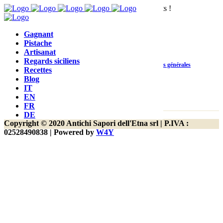
Nous sommes sur une page de catégorie de produits !
Gagnant
Pistache
Artisanat
Regards siciliens
Contact
Service clientèle
Conditions générales
Recettes
Blog
d'utilisation
IT
EN
FR
DE
Copyright © 2020 Antichi Sapori dell'Etna srl | P.IVA :
02528490838 | Powered by
W4Y