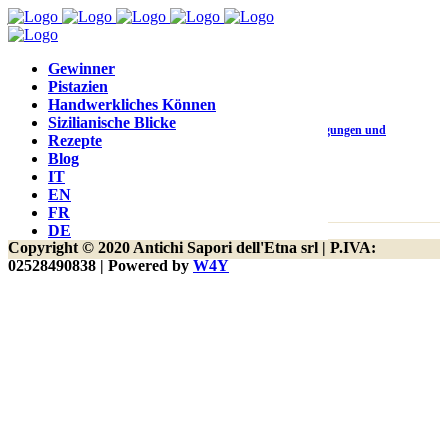
juhu, wir sind auf einer Produktkategorieseite!
Gewinner
Pistazien
Handwerkliches Können
Sizilianische Blicke
Kontakt
Kundenbetreuung
Bedingungen und
Rezepte
Blog
Konditionen
IT
EN
FR
DE
Copyright © 2020 Antichi Sapori dell'Etna srl | P.IVA:
02528490838 | Powered by
W4Y