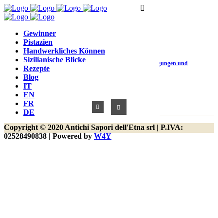
juhu, wir sind auf einer Produktkategorieseite!
Gewinner
Pistazien
Handwerkliches Können
Sizilianische Blicke
Kontakt
Kundenbetreuung
Bedingungen und
Rezepte
Blog
Konditionen
IT
EN
FR
DE
Copyright © 2020 Antichi Sapori dell'Etna srl | P.IVA:
02528490838 | Powered by
W4Y