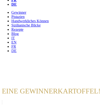
FR
DE
Gewinner
Pistazien
Handwerkliches Können
Sizilianische Blicke
Rezepte
Blog
IT
EN
FR
DE
EINE GEWINNERKARTOFFEL!