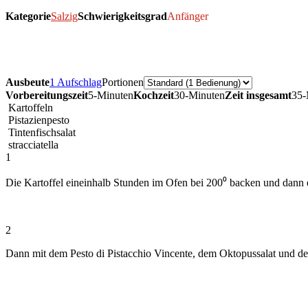
Kategorie
Salzig
Schwierigkeitsgrad
Anfänger
Ausbeute
1 Aufschlag
Portionen
Vorbereitungszeit
5-Minuten
Kochzeit
30-Minuten
Zeit insgesamt
35-
Kartoffeln
Pistazienpesto
Tintenfischsalat
stracciatella
1
Die Kartoffel eineinhalb Stunden im Ofen bei 200⁰ backen und dann e
2
Dann mit dem Pesto di Pistacchio Vincente, dem Oktopussalat und der