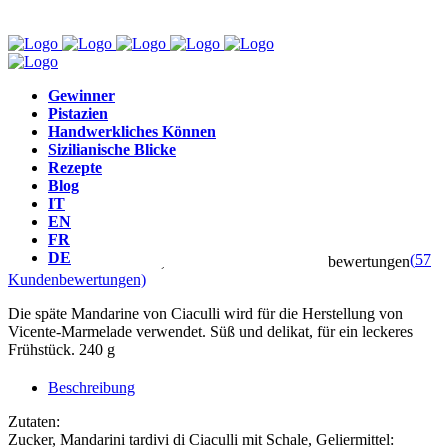
Gewinner
Pistazien
Konfitüren
,
Konfitüren
Handwerkliches Können
Sizilianische Blicke
Späte sizilianische
Rezepte
Blog
IT
Mandarinenmarmelade
EN
FR
DE
(
57
Bewertet mit
4.53
von 5, basierend auf
57
Kundenbewertungen
Kundenbewertungen)
Die späte Mandarine von Ciaculli wird für die Herstellung von
Vicente-Marmelade verwendet. Süß und delikat, für ein leckeres
Frühstück. 240 g
Beschreibung
Zutaten:
Zucker, Mandarini tardivi di Ciaculli mit Schale, Geliermittel: