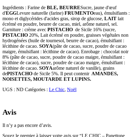
Ingrédients : Farine de
BLE, BEURRE
Sucre, jaune d'œuf
d'
EGG
Levure naturelle (farine)
FRUMENTO
eau), émulsifiants :
mono et diglycérides d'acides gras, sirop de glucose,
LAIT
lait
écrémé en poudre, beurre de cacao, miel, arôme naturel, sel.
Garniture : crème avec
PISTACHO
de Sicile 16% (sucre,
PISTACHO
20%,
Lait écrémé en poudre, graisses végétales non
hydrogénées (huile de tournesol, beurre de cacao), émulsifiant :
lécithine de cacao.
SOYA
(pâte de cacao, sucre, poudre de cacao
maigre, émulsifiant : lécithine de cacao). Enrobage : chocolat noir
8% (pâte de cacao, sucre, poudre de cacao maigre, émulsifiant :
lécithine de cacao), sucre, poudre de cacao maigre, émulsifiant :
lécithine de cacao.
SOYA
arôme naturel de vanille), grains
de
PISTACHO
de Sicile 5%. Il peut contenir
AMANDES,
NOISETTES, MOUTARDE ET LUPINS.
UGS :
ND
Catégories :
Le Chic
,
Noël
Avis
Il n’y a pas encore d’avis.
Soyez le premier à laisser votre avis sur “LE CHIC – Panettone