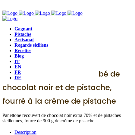
Gagnant
Pistache
Artisanat
Regards siciliens
Recettes
Blog
Le Chic
,
Noël
IT
EN
LE CHIC - Panettone enrobé de
FR
DE
chocolat noir et de pistache,
fourré à la crème de pistache
Panettone recouvert de chocolat noir extra 70% et de pistaches
siciliennes, fourré de 900 g de crème de pistache
Description