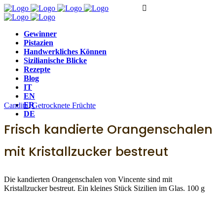
Gewinner
Pistazien
Handwerkliches Können
Sizilianische Blicke
Rezepte
Blog
IT
EN
FR
Candita
,
Getrocknete Früchte
DE
Frisch kandierte Orangenschalen
mit Kristallzucker bestreut
Die kandierten Orangenschalen von Vincente sind mit
Kristallzucker bestreut. Ein kleines Stück Sizilien im Glas. 100 g