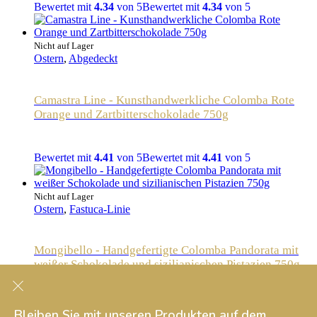
Bewertet mit
4.34
von 5
Bewertet mit
4.34
von 5
Nicht auf Lager
Ostern
,
Abgedeckt
Camastra Line - Kunsthandwerkliche Colomba Rote
Orange und Zartbitterschokolade 750g
Bewertet mit
4.41
von 5
Bewertet mit
4.41
von 5
Nicht auf Lager
Ostern
,
Fastuca-Linie
Mongibello - Handgefertigte Colomba Pandorata mit
weißer Schokolade und sizilianischen Pistazien 750g
Bewertet mit
4.41
von 5
Bewertet mit
4.41
von 5
Kontakt
Bleiben Sie mit unseren Produkten auf dem