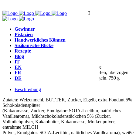
Gewinner
Pistazien
Ostern
,
Abgedeckt
Handwerkliches Können
Sizilianische Blicke
Colomba mit 3 Pralinen
Rezepte
Blog
IT
Taube mit
3 Pralinen
mit extra dunkler Schokolade,
EN
Vollmilchschokolade und weißen Schokoladentropfen, überzogen
FR
mit feiner weißer Schokolade und Schokoladenkugeln. 750 g
DE
Beschreibung
Zutaten: Weizenmehl, BUTTER, Zucker, Eigelb, extra Fondant 5%
Schokoladensplitter
(Kakaomasse, Zucker, Emulgator: SOJA-Lecithin, natürliches
Vanillearoma), Milchschokoladenstückchen 5% (Zucker,
Vollmilchpulver, Kakaobutter, Kakaomasse, Molkenpulver,
entrahmte MILCH
Pulver, Emulgator: SOJA-Lecithin, natürliches Vanillearoma), weiße