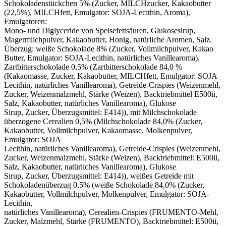
Schokoladenstückchen 5% (Zucker, MILCHzucker, Kakaobutter
(22,5%), MILCHfett, Emulgator: SOJA-Lecithin, Aroma),
Emulgatoren:
Mono- und Diglyceride von Speisefettsäuren, Glukosesirup,
Magermilchpulver, Kakaobutter, Honig, natürliche Aromen, Salz.
Überzug: weiße Schokolade 8% (Zucker, Vollmilchpulver, Kakao
Butter, Emulgator: SOJA-Lecithin, natürliches Vanillearoma),
Zartbitterschokolade 0,5% (Zartbitterschokolade 84,0 %
(Kakaomasse, Zucker, Kakaobutter, MILCHfett, Emulgator: SOJA
Lecithin, natürliches Vanillearoma), Getreide-Crispies (Weizenmehl,
Zucker, Weizenmalzmehl, Stärke (Weizen), Backtriebmittel E500ii,
Salz, Kakaobutter, natürliches Vanillearoma), Glukose
Sirup, Zucker, Überzugsmittel: E414)), mit Milchschokolade
überzogene Cerealien 0,5% (Milchschokolade 84,0% (Zucker,
Kakaobutter, Vollmilchpulver, Kakaomasse, Molkenpulver,
Emulgator: SOJA
Lecithin, natürliches Vanillearoma), Getreide-Crispies (Weizenmehl,
Zucker, Weizenmalzmehl, Stärke (Weizen), Backtriebmittel: E500ii,
Salz, Kakaobutter, natürliches Vanillearoma), Glukose
Sirup, Zucker, Überzugsmittel: E414)), weißes Getreide mit
Schokoladenüberzug 0,5% (weiße Schokolade 84,0% (Zucker,
Kakaobutter, Vollmilchpulver, Molkenpulver, Emulgator: SOJA-
Lecithin,
natürliches Vanillearoma), Cerealien-Crispies (FRUMENTO-Mehl,
Zucker, Malzmehl, Stärke (FRUMENTO), Backtriebmittel: E500ii,