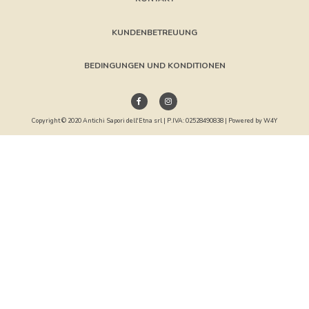
KUNDENBETREUUNG
BEDINGUNGEN UND KONDITIONEN
Copyright © 2020 Antichi Sapori dell'Etna srl | P.IVA: 02528490838 | Powered by
W4Y