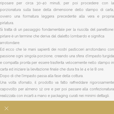
riposare per circa 30-40 minuti, per poi procedere con la
porzionatura sulla base della dimensione dello stampo di carta,
ovvero una formatura leggera precedente alla vera e propria
pirlatura.
Si tratta di un passaggio fondamentale per la riuscita del panettone:
pirlare è un termine che deriva dal dialetto lombardo e significa
arrotondare.
Ed ecco che le mani sapienti dei nostri pasticceri arrotondano con
passione ogni singola porzione, creando una sfera d’impasto turgida
e compatta pronta per essere trasferita velocemente nello stampo in
carta ed iniziare la lievitazione finale che dura tra le 4 e le 8 ore.
Dopo di che l’impasto passa alla fase della cottura.
Una volta sfornato, il prodotto va fatto raffreddare rigorosamente
capovolto per almeno 12 ore e per poi passare alla confezionatura
realizzata con incarti a mano e packaging curati nei minimi dettagli.
Un’emozione dei sensi che comincia con gli occhi già ancora prima
di scartar