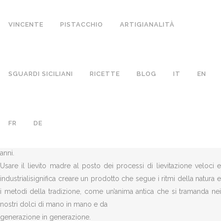
La lavorazione del panettone
VINCENTE
PISTACCHIO
ARTIGIANALITÀ
Pubblicato
Novembre 11, 2021
Categoria
Blog
Oggi vogliamo parlarvi della lavorazione dei panettoni, un perfetto
SGUARDI SICILIANI
RICETTE
BLOG
IT
EN
mix di esperienza e gesti manuali di cui i nostri pasticceri sono
particolarmente orgogliosi.
Il panettone inizia a vivere nel momento in cui nasce il lievito madre,
quest’ultimo alimentato e continuo divenire ogni volta che le mani
FR
DE
sapienti dei nostri maestri pasticceri se ne prendono cura, una cura
costante, che portiamo avanti da oltre 40
anni.
Usare il lievito madre al posto dei processi di lievitazione veloci e
industrialisignifica creare un prodotto che segue i ritmi della natura e
i metodi della tradizione, come un’anima antica che si tramanda nei
nostri dolci di mano in mano e da
generazione in generazione.